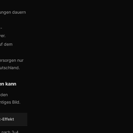
ungen dauern
-
er.
auf dem
ersorgen nur
utschland.
en kann
 den
tiges Bild.
-Effekt
t nach 3–4