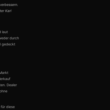
verbessern.
er Karl
 laut
weder durch
d gedeckt
 Markt
Verkauf
ten. Dealer
 ohne
für diese