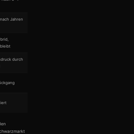
nach Jahren
brid,
bleibt
sdruck durch
l
ückgang
iert
den
Schwarzmarkt