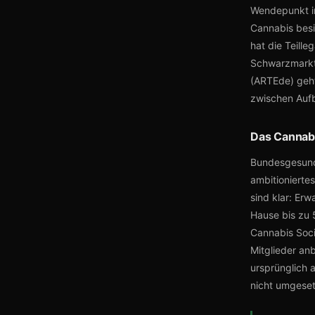
Wendepunkt in
Cannabis besi
hat die Teille
Schwarzmarkt
(ARTEde) geht
zwischen Aufb
Das Cannabi
Bundesgesundh
ambitionierte
sind klar: Er
Hause bis zu 
Cannabis Soci
Mitglieder an
ursprünglich 
nicht umgeset