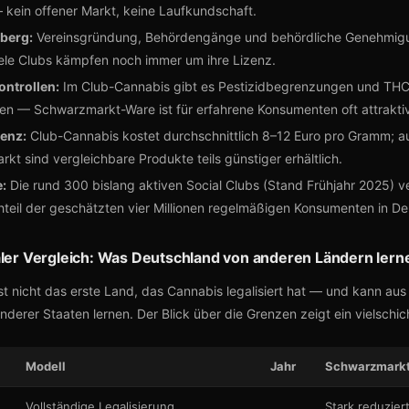
kein offener Markt, keine Laufkundschaft.
berg:
Vereinsgründung, Behördengänge und behördliche Genehmig
ele Clubs kämpfen noch immer um ihre Lizenz.
ontrollen:
Im Club-Cannabis gibt es Pestizidbegrenzungen und THC
n — Schwarzmarkt-Ware ist für erfahrene Konsumenten oft attraktiv
renz:
Club-Cannabis kostet durchschnittlich 8–12 Euro pro Gramm; 
kt sind vergleichbare Produkte teils günstiger erhältlich.
:
Die rund 300 bislang aktiven Social Clubs (Stand Frühjahr 2025) v
hteil der geschätzten vier Millionen regelmäßigen Konsumenten in De
aler Vergleich: Was Deutschland von anderen Ländern lern
st nicht das erste Land, das Cannabis legalisiert hat — und kann aus
derer Staaten lernen. Der Blick über die Grenzen zeigt ein vielschich
Modell
Jahr
Schwarzmarkt
Vollständige Legalisierung,
Stark reduzier