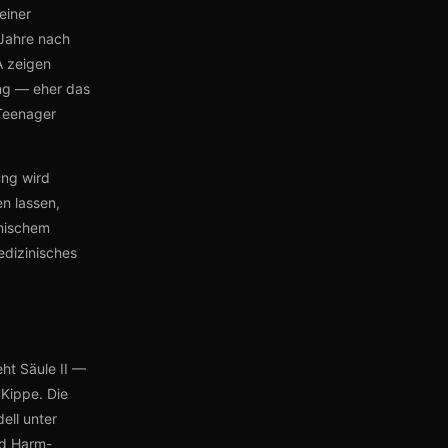
einer
Jahre nach
A zeigen
ung — eher das
 Teenager
ung wird
n lassen,
inischem
edizinisches
ht Säule II —
 Kippe. Die
ell unter
nd Harm-