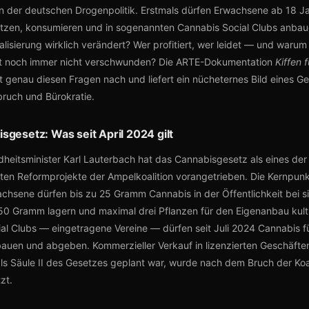
 der deutschen Drogenpolitik. Erstmals dürfen Erwachsene ab 18 Ja
tzen, konsumieren und in sogenannten Cannabis Social Clubs anba
galisierung wirklich verändert? Wer profitiert, wer leidet — und warum 
 noch immer nicht verschwunden? Die ARTE-Dokumentation
Kiffen f
 genau diesen Fragen nach und liefert ein nücheternes Bild eines G
ruch und Bürokratie.
sgesetz: Was seit April 2024 gilt
eitsminister Karl Lauterbach hat das Cannabisgesetz als eines der
sten Reformprojekte der Ampelkoalition vorangetrieben. Die Kernpu
wachsene dürfen bis zu 25 Gramm Cannabis in der Öffentlichkeit bei s
50 Gramm lagern und maximal drei Pflanzen für den Eigenanbau kulti
al Clubs — eingetragene Vereine — dürfen seit Juli 2024 Cannabis fü
bauen und abgeben. Kommerzieller Verkauf in lizenzierten Geschäfte
als Säule II des Gesetzes geplant war, wurde nach dem Bruch der Koal
zt.