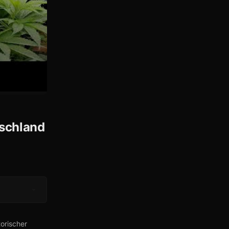
tschland
torischer