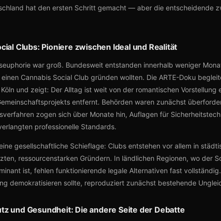
schland hat den ersten Schritt gemacht — aber die entscheidende z
ial Clubs: Pioniere zwischen Ideal und Realität
euphorie war groß. Bundesweit entstanden innerhalb weniger Mona
ie einen Cannabis Social Club gründen wollten. Die ARTE-Doku begleit
öln und zeigt: Der Alltag ist weit von der romantischen Vorstellung 
emeinschaftsprojekts entfernt. Behörden waren zunächst überforder
erfahren zogen sich über Monate hin, Auflagen für Sicherheitstech
erlangten professionelle Standards.
ne gesellschaftliche Schieflage: Clubs entstehen vor allem in städti
tzten, ressourcenstarken Gründern. In ländlichen Regionen, wo der 
nant ist, fehlen funktionierende legale Alternativen fast vollständig
g demokratisieren sollte, reproduziert zunächst bestehende Unglei
z und Gesundheit: Die andere Seite der Debatte