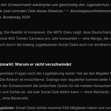
n den Schwarzmarkt bekämpfen und gleichzeitig den Jugendschutz 
ie zwei zentralen Ziele dieses Gesetzes.“ — Bundesgesundheitsminist
h, Bundestag 2024
ig. Die Realität ist komplexer. Die ARTE-Doku zeigt, dass Deutschland
rund 400 Tonnen Cannabis pro Jahr konsumiert — eine Menge, die 
ch durch die bislang zugelassenen Social Clubs auch nur annähern
zmarkt: Warum er nicht verschwindet
gendsten Fragen nach der Legalisierung lautet: Hat sie den illegalen
ie Antwort ist ernüchternd. Solange kein regulierter kommerzieller 
eibt der Schwarzmarkt die einfachste Option für die meisten Konsumen
 und Sorten an, die kein Social Club liefern kann — ohne Wartezeit,
, ohne Bürokratie.
gslücke:
Social Clubs dürfen maximal 500 Mitglieder haben und nur 