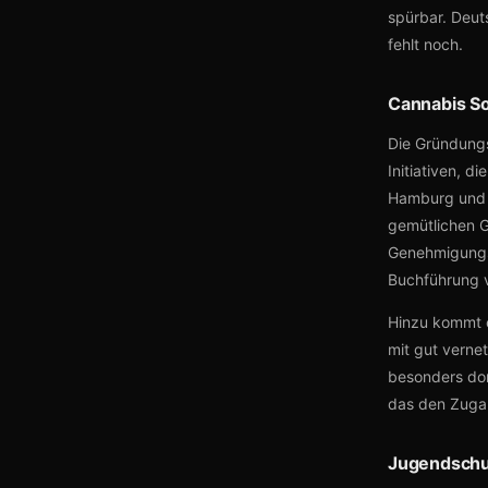
spürbar. Deut
fehlt noch.
Cannabis Soc
Die Gründungs
Initiativen, d
Hamburg und K
gemütlichen G
Genehmigungsv
Buchführung v
Hinzu kommt ei
mit gut verne
besonders domi
das den Zugan
Jugendschut