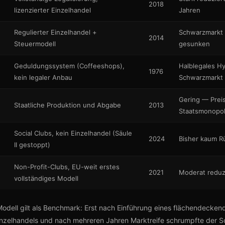
2018
lizenzierter Einzelhandel
Jahren
Regulierter Einzelhandel +
Schwarzmarkt 
2014
Steuermodell
gesunken
Geduldungssystem (Coffeeshops),
Halblegales Hy
1976
kein legaler Anbau
Schwarzmarkt 
Gering — Prei
Staatliche Produktion und Abgabe
2013
Staatsmonopo
Social Clubs, kein Einzelhandel (Säule
2024
Bisher kaum R
II gestoppt)
Non-Profit-Clubs, EU-weit erstes
2021
Moderat reduz
vollständiges Modell
dell gilt als Benchmark: Erst nach Einführung eines flächendecken
Einzelhandels und nach mehreren Jahren Marktreife schrumpfte der 