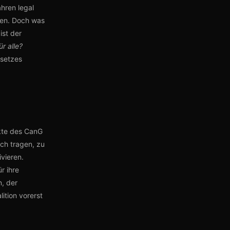
hren legal
uen. Doch was
ist der
ür alle?
esetzes
nkte des CanG
ich tragen, zu
vieren.
r ihre
n, der
ition vorerst