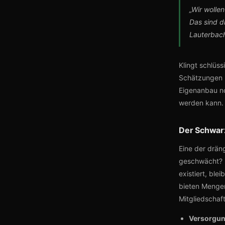
„Wir wolle
Das sind d
Lauterbac
Klingt schlüss
Schätzungen 
Eigenanbau no
werden kann.
Der Schwar
Eine der drän
geschwächt? D
existiert, bl
bieten Mengen
Mitgliedschaft
Versorgun