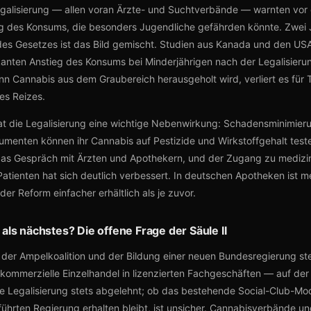
Legalisierung — allen voran Ärzte- und Suchtverbände — warnten vor 
g des Konsums, die besonders Jugendliche gefährden könnte. Zwei 
 des Gesetzes ist das Bild gemischt. Studien aus Kanada und den US
ikanten Anstieg des Konsums bei Minderjährigen nach der Legalisier
nn Cannabis aus dem Graubereich herausgeholt wird, verliert es für
nes Reizes.
hat die Legalisierung eine wichtige Nebenwirkung: Schadensminimier
umenten können ihr Cannabis auf Pestizide und Wirkstoffgehalt teste
das Gespräch mit Ärzten und Apothekern, und der Zugang zu mediz
Patienten hat sich deutlich verbessert. In deutschen Apotheken ist m
der Reform einfacher erhältlich als je zuvor.
ls nächstes? Die offene Frage der Säule II
der Ampelkoalition und der Bildung einer neuen Bundesregierung ste
e kommerzielle Einzelhandel in lizenzierten Fachgeschäften — auf der
ie Legalisierung stets abgelehnt; ob das bestehende Social-Club-Mod
ührten Regierung erhalten bleibt, ist unsicher. Cannabisverbände u