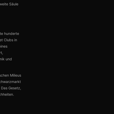
weite Säule
te hunderte
et Clubs in
eines
t,
nik und
schen Milieus
Schwarzmarkt
. Das Gesetz,
chheiten.