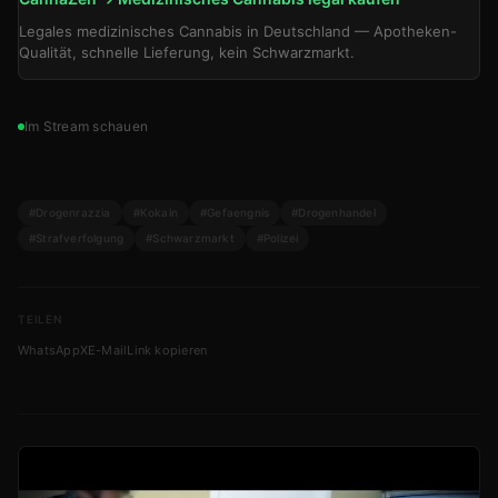
Legales medizinisches Cannabis in Deutschland — Apotheken-
Qualität, schnelle Lieferung, kein Schwarzmarkt.
Im Stream schauen
#Drogenrazzia
#Kokain
#Gefaengnis
#Drogenhandel
#Strafverfolgung
#Schwarzmarkt
#Polizei
TEILEN
WhatsApp
X
E-Mail
Link kopieren