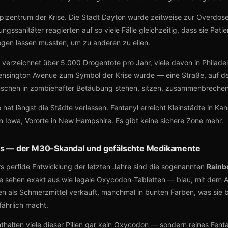
 Epizentrum der Krise. Die Stadt Dayton wurde zeitweise zur Overdo
ngssanitäter reagierten auf so viele Fälle gleichzeitig, dass sie Pat
iegen lassen mussten, um zu anderen zu eilen.
verzeichnet über 5.000 Drogentote pro Jahr, viele davon in Philadel
ensington Avenue zum Symbol der Krise wurde — eine Straße, auf d
schen in zombiehafter Betäubung stehen, sitzen, zusammenbrechen
 hat längst die Städte verlassen. Fentanyl erreicht Kleinstädte in Kan
n Iowa, Vororte in New Hampshire. Es gibt keine sichere Zone mehr.
lls — der M30-Skandal und gefälschte Medikamente
s perfide Entwicklung der letzten Jahre sind die sogenannten
Rainb
ie sehen exakt aus wie legale Oxycodon-Tabletten — blau, mit dem 
en als Schmerzmittel verkauft, manchmal in bunten Farben, was sie 
ährlich macht.
nthalten viele dieser Pillen gar kein Oxycodon — sondern reines Fent