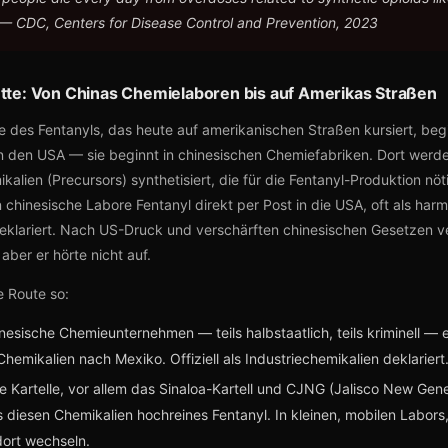
 — CDC, Centers for Disease Control and Prevention, 2023
ette: Von Chinas Chemielaboren bis auf Amerikas Straßen
e des Fentanyls, das heute auf amerikanischen Straßen kursiert, begi
n den USA — sie beginnt in chinesischen Chemiefabriken. Dort werde
kalien (Precursors) synthetisiert, die für die Fentanyl-Produktion nöt
n chinesische Labore Fentanyl direkt per Post in die USA, oft als har
klariert. Nach US-Druck und verschärften chinesischen Gesetzen ve
ber er hörte nicht auf.
e Route so:
esische Chemieunternehmen — teils halbstaatlich, teils kriminell — 
hemikalien nach Mexiko. Offiziell als Industriechemikalien deklariert
e Kartelle, vor allem das Sinaloa-Kartell und CJNG (Jalisco New Gene
 diesen Chemikalien hochreines Fentanyl. In kleinen, mobilen Labors,
dort wechseln.