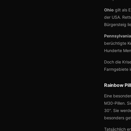
Ohio
gilt als
der USA. Rettu
Bürgersteig l
Pennsylvania
berüchtigte K
Hunderte Men
Doch die Krise
Farmgebiete i
Rainbow Pi
Eine besonder
M30-Pillen. S
30". Sie werd
besonders gef
Tatsächlich e