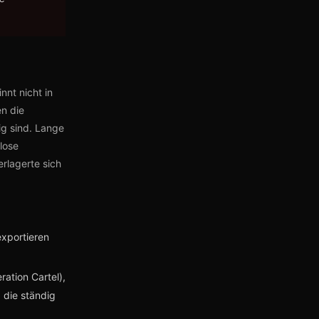
nnt nicht in
n die
ig sind. Lange
mlose
rlagerte sich
exportieren
.
ration Cartel),
 die ständig