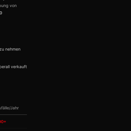
ubung von
10
l zu nehmen
berall verkauft
fälle/Jahr
00+