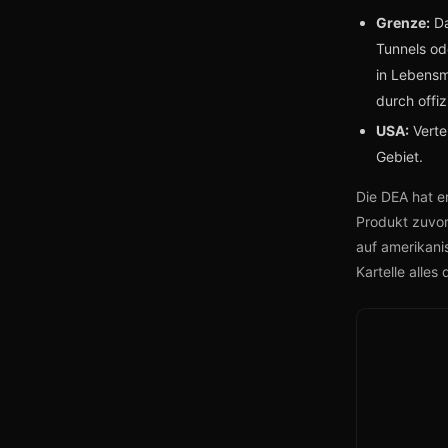
Grenze:
Da
Tunnels od
in Lebensm
durch offiz
USA:
Vertei
Gebiet.
Die DEA hat e
Produkt zuvor
auf amerikanis
Kartelle alles