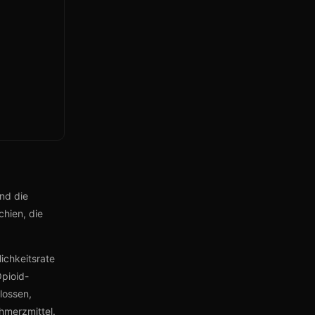
ind die
chien, die
ichkeitsrate
pioid-
lossen,
chmerzmittel.