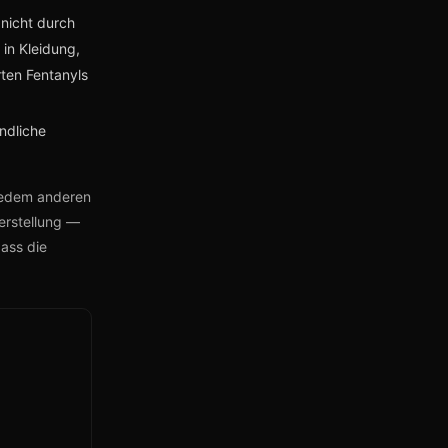
nicht durch
in Kleidung,
ten Fentanyls
ändliche
 jedem anderen
erstellung —
dass die