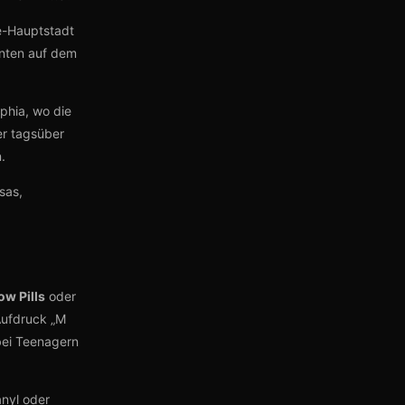
se-Hauptstadt
ienten auf dem
phia, wo die
er tagsüber
.
sas,
ow Pills
oder
Aufdruck „M
bei Teenagern
anyl oder