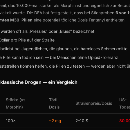
anil, das 10.000-mal stärker als Morphin ist und eigentlich zur Betä
wickelt wurde. Die DEA hat festgestellt, dass bei Stichproben
6 von 
mten M30-Pillen
eine potentiell tödliche Dosis Fentanyl enthielten.
 werden oft als „Pressies" oder „Blues" bezeichnet
Dollar pro Pille auf der Straße
beliebt bei Jugendlichen, die glauben, ein harmloses Schmerzmitte
ge Pille kann tödlich sein — bei Menschen ohne Opioid-Toleranz
ststreifen können helfen, die Pillen zu testen — werden aber nicht ü
. klassische Drogen — ein Vergleich
Stärke (vs.
Tödl.
US-
Straßenpreis/Dosis
Morphin)
Dosis
Todes
100×
~2 mg
2–10 $
80.0