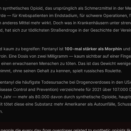
in synthetisches Opioid, das ursprünglich als Schmerzmittel in der Me
rde — für Krebspatienten im Endstadium, für schwere Operationen, 
n anderes Mittel mehr wirkt. Doch was in Krankenhäusern unter streng
rd, hat sich zur tödlichsten Straßendroge in der Geschichte der Verei
nd kaum zu begreifen: Fentanyl ist
100-mal stärker als Morphin
und 
eroin. Eine Dosis von zwei Milligramm — kaum sichtbar auf einer Fin
m einen erwachsenen Menschen zu töten. Das ist das Gewicht weniger 
nimmt, ohne seinen Gehalt zu kennen, spielt russisches Roulette.
 Fentanyl die häufigste Todesursache bei Drogenoverdoses in den US
Disease Control and Prevention) verzeichnete für 2021 über 107.000 
n Jahr — mehr als 80.000 davon durch synthetische Opioide, haupt
it tötet diese eine Substanz mehr Amerikaner als Autounfälle, Schu
n.
people die every day from overdoses related to synthetic opioids li