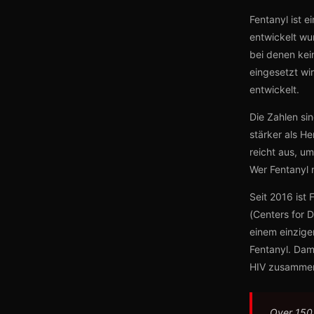
Fentanyl ist e
entwickelt wu
bei denen kei
eingesetzt wi
entwickelt.
Die Zahlen si
stärker als H
reicht aus, u
Wer Fentanyl 
Seit 2016 ist
(Centers for 
einem einzige
Fentanyl. Dam
HIV zusamme
„Over 150 