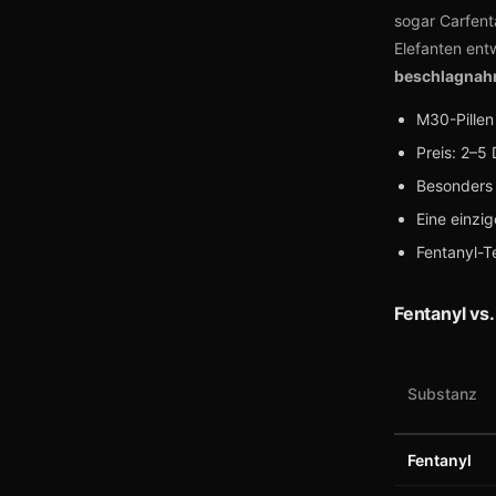
sogar Carfent
Elefanten ent
beschlagnah
M30-Pillen
Preis: 2–5 
Besonders 
Eine einzi
Fentanyl-Te
Fentanyl vs
Substanz
Fentanyl