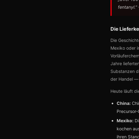
fentanyl."
Die Lieferk
Die Geschicht
Mexiko oder i
Vorläuferchemi
Jahre lieferte
Substanzen de
der Handel — a
Heute läuft di
China:
Chin
Precursor-C
Mexiko:
Di
kochen aus
ihren Stan