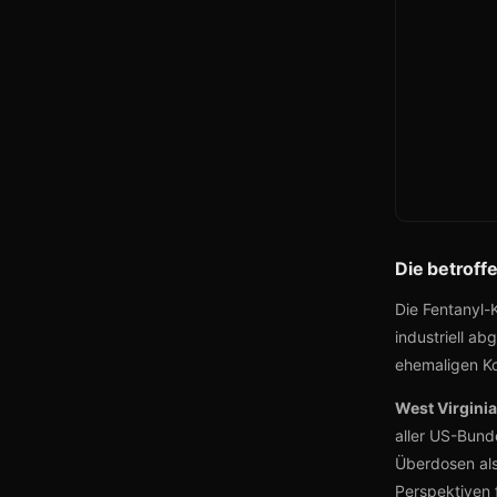
Die betroff
Die Fentanyl-K
industriell 
ehemaligen Ko
West Virginia
aller US-Bund
Überdosen als
Perspektiven f