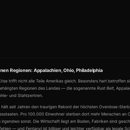
enen Regionen: Appalachien, Ohio, Philadelphia
rise trifft nicht alle Teile Amerikas gleich. Besonders hart betroffen s
abgehängten Regionen des Landes — die sogenannte
Rust Belt
, Appala
hle- und Stahlzentren.
hält seit Jahren den traurigen Rekord der höchsten Overdose-Sterbl
esstaaten. Pro 100.000 Einwohner sterben dort mehr Menschen an O
 irgendwo sonst. Die Wirtschaft liegt am Boden, Fabriken sind gesch
ehlen — und Fentanyl ist billiger und leichter verfügbar als legale S