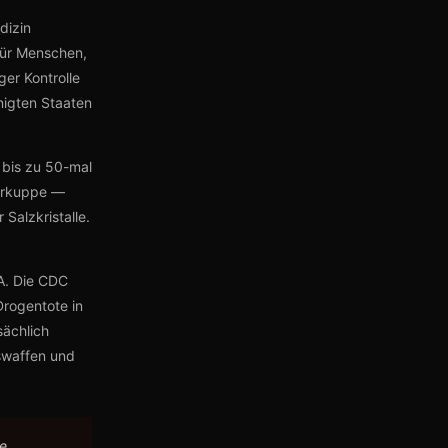
dizin
für Menschen,
er Kontrolle
nigten Staaten
bis zu 50-mal
gerkuppe —
Salzkristalle.
A. Die CDC
Drogentote in
sächlich
sswaffen und
ke