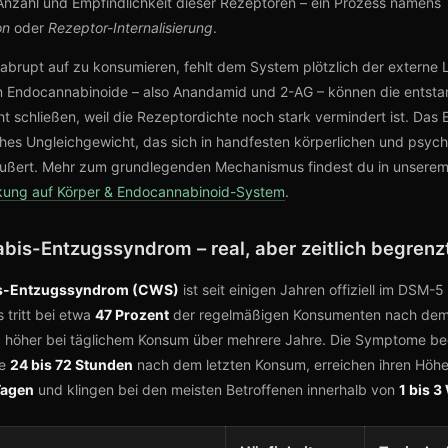
 Anzahl und Empfindlichkeit dieser Rezeptoren – ein Prozess namens
on
oder
Rezeptor-Internalisierung
.
abrupt auf zu konsumieren, fehlt dem System plötzlich der externe 
n Endocannabinoide – also Anandamid und 2-AG – können die entst
cht schließen, weil die Rezeptordichte noch stark vermindert ist. Das 
es Ungleichgewicht, das sich in handfesten körperlichen und psyc
ßert. Mehr zum grundlegenden Mechanismus findest du in unserem 
kung auf Körper & Endocannabinoid-System
.
bis-Entzugssyndrom – real, aber zeitlich begrenz
s-Entzugssyndrom (CWS)
ist seit einigen Jahren offiziell im DSM-
Es tritt bei etwa
47 Prozent
der regelmäßigen Konsumenten nach de
z höher bei täglichem Konsum über mehrere Jahre. Die Symptome b
se
24 bis 72 Stunden
nach dem letzten Konsum, erreichen ihren Höh
Tagen
und klingen bei den meisten Betroffenen innerhalb von
1 bis 