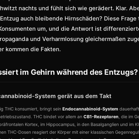
chwitzt nachts und fühlt sich wie gerädert. Klar. A
Entzug auch bleibende Hirnschäden? Diese Frage t
Konsumenten um, und die Antwort ist differenzierte
ropaganda und Verharmlosung gleichermaßen zug
ier kommen die Fakten.
siert im Gehirn während des Entzugs?
annabinoid-System gerät aus dem Takt
g THC konsumiert, bringt sein
Endocannabinoid-System
dauerhaft
etriebszustand. THC bindet vor allem an
CB1-Rezeptoren
, die im G
präfrontalen Kortex, im Hippocampus, in den Basalganglien und im Kle
ohen THC-Dosen reagiert der Körper mit einer klassischen Gegenregula