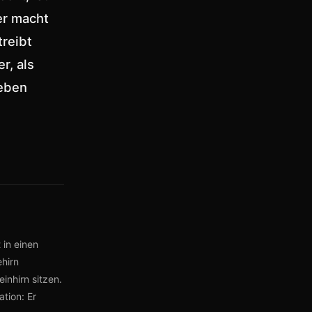
ber macht
reibt
r, als
eben
 in einen
ehirn
inhirn sitzen.
tion: Er