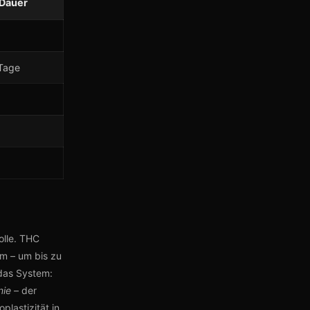
 Dauer
 Tage
olle. THC
m – um bis zu
das System:
nie
– der
lastizität in