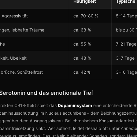
Häufigkeit
Typische
, Aggressivität
ca. 70–80 %
5–14 Tage
ngen, lebhafte Träume
ca. 68 %
bis zu 30
uhe
ca. 55 %
7–21 Tage
keit, Übelkeit
ca. 48 %
3–7 Tage
rüche, Schüttelfrost
ca. 42 %
3–10 Tage
Serotonin und das emotionale Tief
ekten CB1-Effekt spielt das
Dopaminsystem
eine entscheidende R
opaminausschüttung im Nucleus accumbens – dem Belohnungszentru
genüber dem Ausgangsniveau. Bei chronischem Konsum adaptiert 
paminfreisetzung sinkt. Wer aufhört, leidet deshalb oft unter
Anhedo
Freude zu empfinden. Das ist kein bleibender Schaden, sondern Neurop