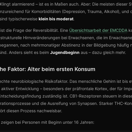
Klingt alarmierend – ist es in Maßen auch. Aber: Die meisten dieser S
 unzureichend für Komorbiditäten (Depression, Trauma, Alkohol), und 
sind typischerweise
klein bis moderat
.
st die Frage der Reversibilität. Eine
Übersichtsarbeit der EMCDDA
k
 strukturelle Hirnveränderungen bei Erwachsenen, die im Erwachsene
egannen, nach mehrmonatiger Abstinenz in der Bildgebung häufig n
ind. Anders sieht es beim
Jugendbeginn
aus – dazu gleich mehr.
che Faktor: Alter beim ersten Konsum
 echte neurobiologische Risikofaktor. Das menschliche Gehirn ist bis
 aktiver Entwicklung – besonders der präfrontale Kortex, der für Impu
ntscheidungsfindung zuständig ist. CB1-Rezeptoren steuern in diese
rationsprozesse und die Ausreifung von Synapsen. Starker THC-Kon
ört diesen Prozess nachweisbar.
zeigen bei Personen mit Beginn unter 16 Jahren: