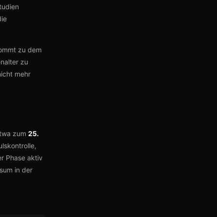
tudien
die
ommt zu dem
nalter zu
icht mehr
 etwa zum
25.
lskontrolle,
r Phase aktiv
sum in der