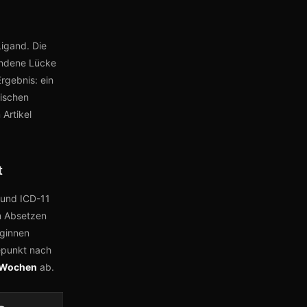
Ligand. Die
andene Lücke
Ergebnis: ein
hischen
Artikel
t
5 und ICD-11
m Absetzen
eginnen
epunkt nach
3 Wochen
ab.