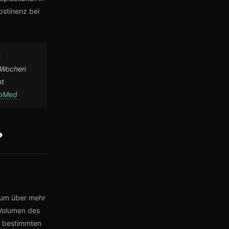
stinenz bei
m
n Wochen
ht
ubMed
?
sum über mehr
 Volumen des
n bestimmten