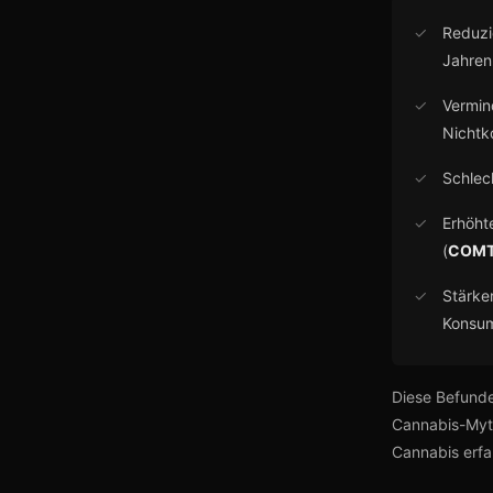
✓
Reduzi
Jahren
✓
Vermin
Nicht
✓
Schlec
✓
Erhöht
(
COMT-
✓
Stärke
Konsu
Diese Befunde
Cannabis-Myth
Cannabis erfah