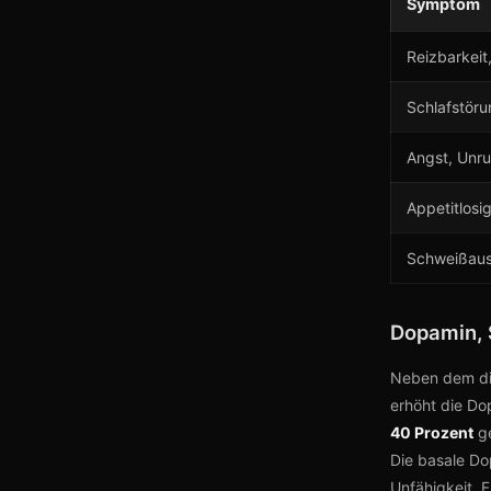
Symptom
Reizbarkeit
Schlafstöru
Angst, Unr
Appetitlosig
Schweißausb
Dopamin, 
Neben dem dir
erhöht die D
40 Prozent
ge
Die basale Do
Unfähigkeit, 