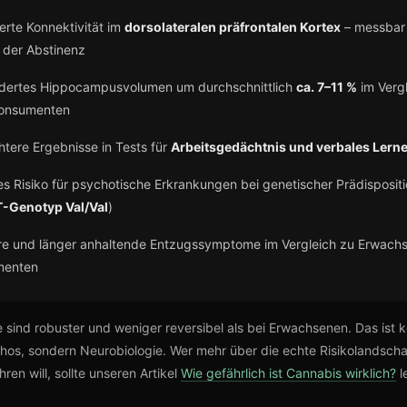
erte Konnektivität im
dorsolateralen präfrontalen Kortex
– messbar
 der Abstinenz
dertes Hippocampusvolumen um durchschnittlich
ca. 7–11 %
im Vergl
konsumenten
htere Ergebnisse in Tests für
Arbeitsgedächtnis und verbales Lern
es Risiko für psychotische Erkrankungen bei genetischer Prädisposit
Genotyp Val/Val
)
re und länger anhaltende Entzugssymptome im Vergleich zu Erwach
menten
 sind robuster und weniger reversibel als bei Erwachsenen. Das ist k
os, sondern Neurobiologie. Wer mehr über die echte Risikolandscha
ren will, sollte unseren Artikel
Wie gefährlich ist Cannabis wirklich?
l