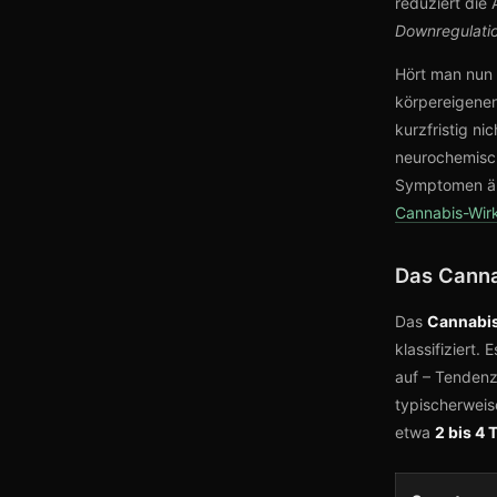
reduziert die
Downregulati
Hört man nun 
körpereigene
kurzfristig ni
neurochemisch
Symptomen äu
Cannabis-Wir
Das Canna
Das
Cannabi
klassifiziert. 
auf – Tenden
typischerwei
etwa
2 bis 4 