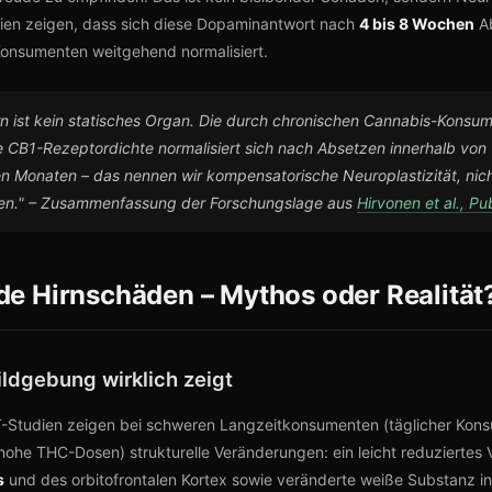
dien zeigen, dass sich diese Dopaminantwort nach
4 bis 8 Wochen
Ab
onsumenten weitgehend normalisiert.
n ist kein statisches Organ. Die durch chronischen Cannabis-Konsu
e CB1-Rezeptordichte normalisiert sich nach Absetzen innerhalb vo
n Monaten – das nennen wir kompensatorische Neuroplastizität, nic
en." – Zusammenfassung der Forschungslage aus
Hirvonen et al., P
de Hirnschäden – Mythos oder Realität
ildgebung wirklich zeigt
-Studien zeigen bei schweren Langzeitkonsumenten (täglicher Kon
 hohe THC-Dosen) strukturelle Veränderungen: ein leicht reduziertes
s
und des orbitofrontalen Kortex sowie veränderte weiße Substanz i