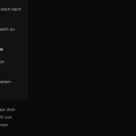
 noch nach
eich zu
en
ion
senen-
ein Anti-
ft von
esen.