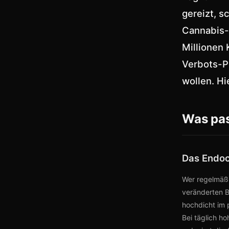
gereizt, s
Cannabis-
Millionen 
Verbots-P
wollen. H
Was pas
Das Endoc
Wer regelmäßi
veränderten B
hochdicht im 
Bei täglich h