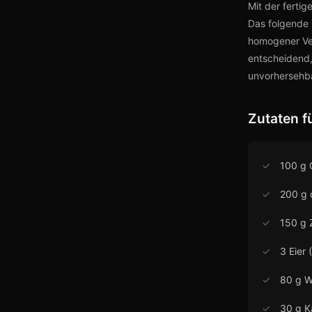
Mit der ferti
Das folgende
homogener Ver
entscheidend,
unvorhersehba
Zutaten f
✓
100 g 
✓
200 g 
✓
150 g 
✓
3 Eier
✓
80 g W
✓
30 g K