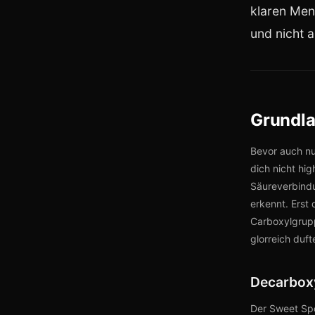
klaren Men
und nicht a
Grundla
Bevor auch nu
dich nicht hig
Säureverbind
erkennt. Erst
Carboxylgrupp
glorreich duf
Decarboxy
Der Sweet Spo