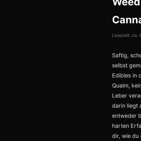
Weed 
Canna
Lesezeit: ca.
Saftig, sch
selbst gem
Edibles in 
Qualm, kei
Leber vera
darin liegt
entweder b
harten Erf
dir, wie d