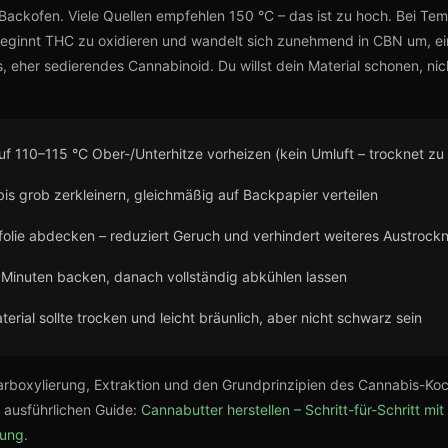
Backofen. Viele Quellen empfehlen 150 °C – das ist zu hoch. Bei Te
eginnt THC zu oxidieren und wandelt sich zunehmend in CBN um, e
, eher sedierendes Cannabinoid. Du willst dein Material schonen, nic
uf 110–115 °C Ober-/Unterhitze vorheizen (kein Umluft – trocknet zu 
is grob zerkleinern, gleichmäßig auf Backpapier verteilen
ufolie abdecken – reduziert Geruch und verhindert weiteres Austrock
Minuten backen, danach vollständig abkühlen lassen
erial sollte trocken und leicht bräunlich, aber nicht schwarz sein
rboxylierung, Extraktion und den Grundprinzipien des Cannabis-Koc
 ausführlichen Guide:
Cannabutter herstellen – Schritt-für-Schritt mit
rung
.