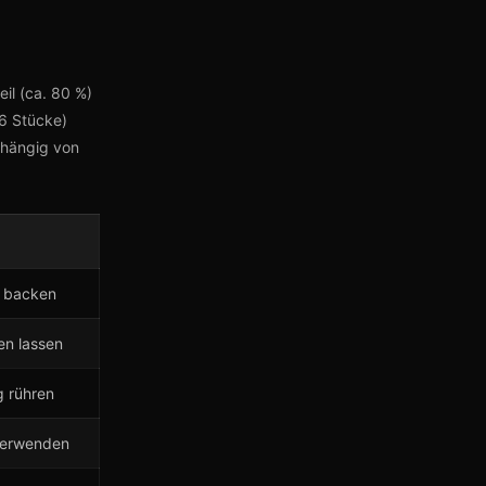
eil (ca. 80 %)
16 Stücke)
bhängig von
 backen
en lassen
 rühren
verwenden