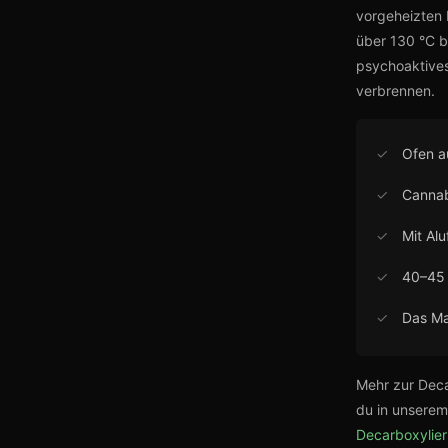
vorgeheizten 
über 130 °C b
psychoaktives
verbrennen.
✓
Ofen a
✓
Cannab
✓
Mit Al
✓
40–45 
✓
Das Mat
Mehr zur Deca
du in unserem
Decarboxylie