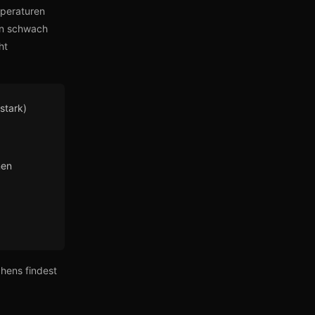
mperaturen
in schwach
ht
stark)
nen
hens findest