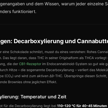
genangaben und dem Wissen, warum jeder einzelne Sc
nders funktioniert.
gen: Decarboxylierung und Cannabutt
r eine Schokolade schmilzt, musst du eines verstehen: Rohes Canna
h. Das liegt daran, dass THC in seiner Originalform als THCA vorliegt 
ung, die der
CB1-Rezeptor
im Endocannabinoid-System so gut wie ga
 durch Hitze – die sogenannte Decarboxylierung – verliert das Molekül
e (CO₂) und wird zum aktiven Δ9-THC. Überspringe diesen Schritt,
tende Brownies ohne jeglichen Effekt.
lierung: Temperatur und Zeit
t für die Decarboxylierung liegt bei
110–120 °C für 40–45 Minuten