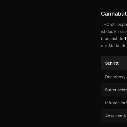
Cannabutt
THC ist lipophi
ist das klassi
brauchst du
1
der Stärke de
Schritt
Decarboxyl
Butter sch
Infusion im
Abseihen &