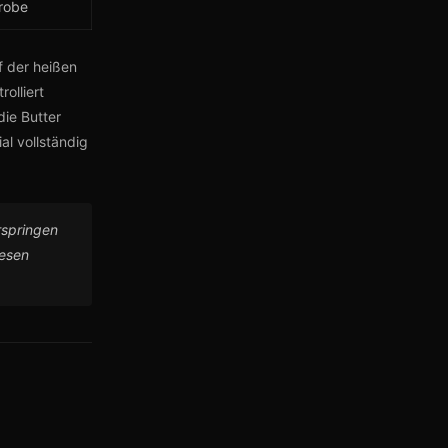
robe
f der heißen
olliert
die Butter
al vollständig
rspringen
iesen