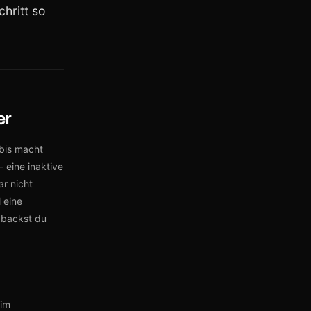
hritt so
er
bis macht
– eine inaktive
r nicht
 eine
 backst du
im