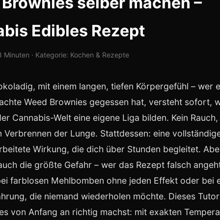
Brownies selber machen –
bis Edibles Rezept
 8 Minuten · Kategorie: Kochen & Rezepte
okoladig, mit einem langen, tiefen Körpergefühl – wer 
achte Weed Brownies gegessen hat, versteht sofort,
der Cannabis-Welt eine eigene Liga bilden. Kein Rauch,
n Verbrennen der Lunge. Stattdessen: eine vollständige
rbeitete Wirkung, die dich über Stunden begleitet. Ab
 auch die größte Gefahr – wer das Rezept falsch angeht
ei farblosen Mehlbomben ohne jeden Effekt oder bei ei
ahrung, die niemand wiederholen möchte. Dieses Tutori
u es von Anfang an richtig machst: mit exakten Tempera