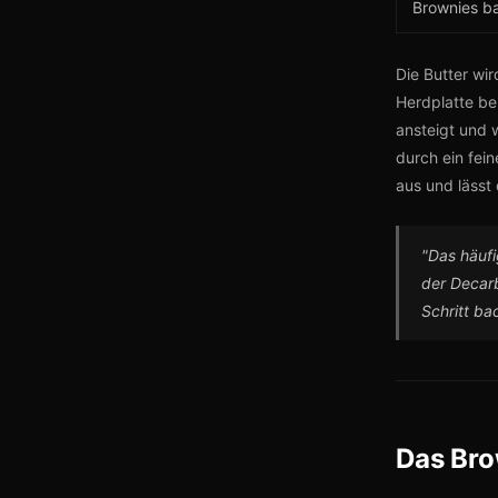
Brownies b
Die Butter wi
Herdplatte bei
ansteigt und 
durch ein fei
aus und lässt 
"Das häufi
der Decar
Schritt ba
Das Bro