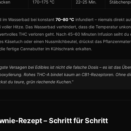
acken
170–175 °C
22–25 Min.
Stäbchenp
rd im Wasserbad bei konstant
70–80 °C
infundiert – niemals direkt au
 voller Hitze. Das Wasserbad verhindert, dass die Temperatur unkontr
wertvolles THC verloren geht. Nach 45–60 Minuten Infusion seiht du 
nes Käsetuch oder einen Nussmilchbeutel, drückst das Pflanzenmateri
die fertige Cannabutter im Kühlschrank erkalten.
gste Versagen bei Edibles ist nicht die falsche Dosis – es ist das Übe
boxylierung. Rohes THC-A bindet kaum an CB1-Rezeptoren. Ohne d
ckst du teure, grün riechende Kuchen."
wnie-Rezept – Schritt für Schritt