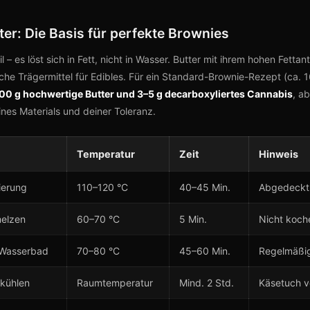
er: Die Basis für perfekte Brownies
l – es löst sich in Fett, nicht in Wasser. Butter mit ihrem hohen Fettant
sche Trägermittel für Edibles. Für ein Standard-Brownie-Rezept (ca. 
00 g hochwertige Butter und 3–5 g decarboxyliertes Cannabis
, a
ines Materials und deiner Toleranz.
Temperatur
Zeit
Hinweis
ierung
110–120 °C
40–45 Min.
Abgedeckt
melzen
60–70 °C
5 Min.
Nicht koch
 Wasserbad
70–80 °C
45–60 Min.
Regelmäßig
 kühlen
Raumtemperatur
Mind. 2 Std.
Käsetuch 