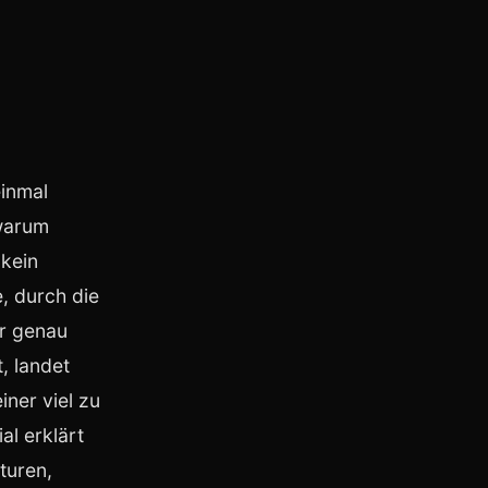
einmal
 warum
 kein
, durch die
er genau
, landet
ner viel zu
al erklärt
turen,