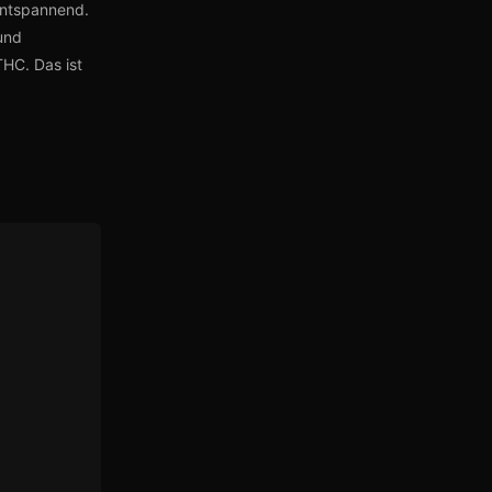
entspannend.
 und
THC. Das ist