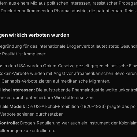
ern aus einem Mix aus politischen Interessen, rassistischer Propaga
Druck der aufkommenden Pharmaindustrie, die patentierbare Reins
en wirklich verboten wurden
 Begründung für das internationale Drogenverbot lautet stets: Gesund
e Realität ist komplexer:
:
In den USA wurden Opium-Gesetze gezielt gegen chinesische Ein
 Kokain-Verbote wurden mit Angst vor afroamerikanischen Bevölker
 Cannabis-Verbote zielten auf mexikanische Migranten.
liche Interessen:
Die aufstrebende Pharmaindustrie wollte unkontrol
anzen durch patentierbare Wirkstoffe ersetzen.
n als Modell:
Die US-Alkohol-Prohibition (1920–1933) prägte das poli
erbote schienen durchsetzbar.
Kontrolle:
Drogen-Regulierung war auch ein Instrument der Kolonial
ölkerungen zu kontrollieren.