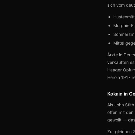
sich vom deut
Hustenmitt
Morphin-En
Schmerzmit
Mittel ge
Ärzte in Deut
verkauften es
Haager Opiumk
Heroin 1917 re
Kokain in C
Als John Stit
offen mit den
gewollt — das
Zur gleichen 