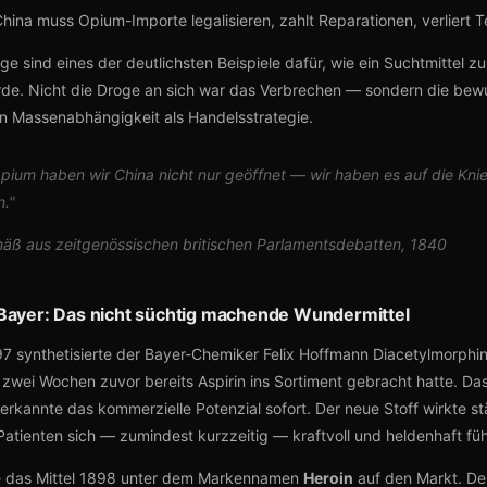
hina muss Opium-Importe legalisieren, zahlt Reparationen, verliert Te
e sind eines der deutlichsten Beispiele dafür, wie ein Suchtmittel z
rde. Nicht die Droge an sich war das Verbrechen — sondern die bew
 Massenabhängigkeit als Handelsstrategie.
pium haben wir China nicht nur geöffnet — wir haben es auf die Kni
."
ß aus zeitgenössischen britischen Parlamentsdebatten, 1840
Bayer: Das nicht süchtig machende Wundermittel
7 synthetisierte der Bayer-Chemiker Felix Hoffmann Diacetylmorphi
 zwei Wochen zuvor bereits Aspirin ins Sortiment gebracht hatte. Da
rkannte das kommerzielle Potenzial sofort. Der neue Stoff wirkte stä
Patienten sich — zumindest kurzzeitig — kraftvoll und heldenhaft füh
e das Mittel 1898 unter dem Markennamen
Heroin
auf den Markt. De