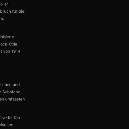
oller
bruch für die
fe.
nisierte
Coca-Cola
ct von 1914
äischen und
ie Substanz
onen umfassten
trakte. Die
nischen