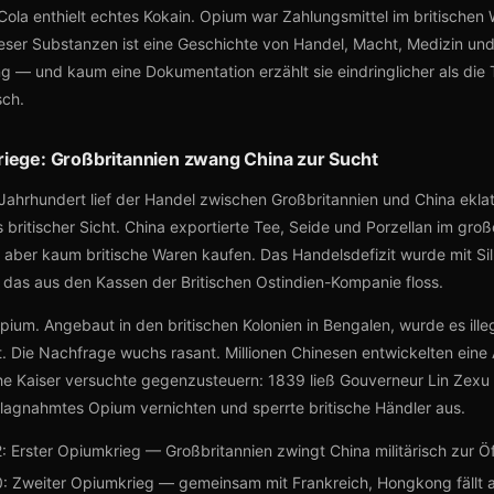
ola enthielt echtes Kokain. Opium war Zahlungsmittel im britischen W
eser Substanzen ist eine Geschichte von Handel, Macht, Medizin und 
ung — und kaum eine Dokumentation erzählt sie eindringlicher als die 
sch.
iege: Großbritannien zwang China zur Sucht
 Jahrhundert lief der Handel zwischen Großbritannien und China ekla
britischer Sicht. China exportierte Tee, Seide und Porzellan im groß
e aber kaum britische Waren kaufen. Das Handelsdefizit wurde mit Si
 das aus den Kassen der Britischen Ostindien-Kompanie floss.
pium. Angebaut in den britischen Kolonien in Bengalen, wurde es ille
 Die Nachfrage wuchs rasant. Millionen Chinesen entwickelten eine
he Kaiser versuchte gegenzusteuern: 1839 ließ Gouverneur Lin Zexu
agnahmtes Opium vernichten und sperrte britische Händler aus.
 Erster Opiumkrieg — Großbritannien zwingt China militärisch zur Ö
 Zweiter Opiumkrieg — gemeinsam mit Frankreich, Hongkong fällt a