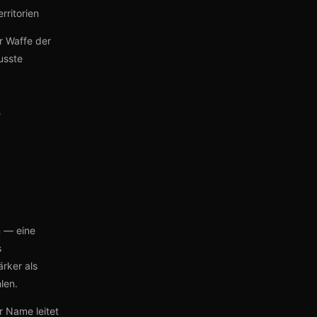
rritorien
ur Waffe der
usste
e
n — eine
s
rker als
len.
r Name leitet