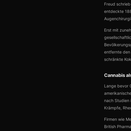
Freud schrieb
entdeckte 188
Augenchirurgi
Erst mit zune
gesellschaftl
Bevölkerungsg
entfernte den
schränkte Kok
Cannabis al
Lange bevor C
amerikanische
nach Studien i
Krämpfe, Rhe
Firmen wie Me
British Pharm