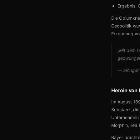
Ergebnis: C
Die Opiumkrieg
Geopolitik wu
Erzeugung von
„Mit dem O
gezwungen
— Sinngemä
Heroin von 
Im August 189
Substanz, die
Unternehmen e
Morphin, ließ 
Bayer bracht