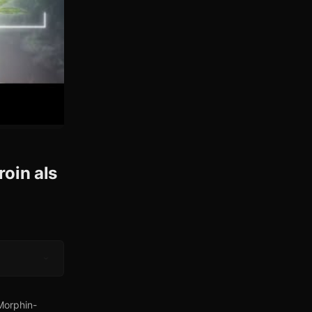
oin als
Morphin-