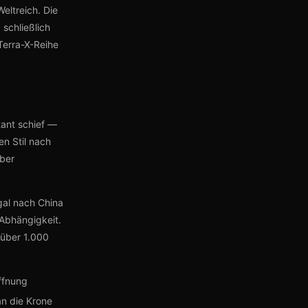
eltreich. Die
schließlich
Terra-X-Reihe
tant schief —
en Stil nach
lber
gal nach China
 Abhängigkeit.
 über 1.000
ffnung
n die Krone