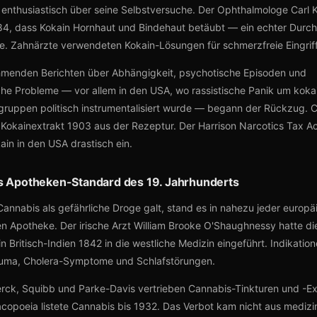
 enthusiastisch über seine Selbstversuche. Der Ophthalmologe Carl K
4, dass Kokain Hornhaut und Bindehaut betäubt — ein echter Durch
e. Zahnärzte verwendeten Kokain-Lösungen für schmerzfreie Eingrif
hmenden Berichten über Abhängigkeit, psychotische Episoden und
iche Probleme — vor allem in den USA, wo rassistische Panik um kokai
ruppen politisch instrumentalisiert wurde — begann der Rückzug. 
 Kokainextrakt 1903 aus der Rezeptur. Der Harrison Narcotics Tax A
ain in den USA drastisch ein.
s Apotheken-Standard des 19. Jahrhunderts
annabis als gefährliche Droge galt, stand es in nahezu jeder europ
n Apotheke. Der irische Arzt William Brooke O'Shaughnessy hatte d
n Britisch-Indien 1842 in die westliche Medizin eingeführt. Indikati
uma, Cholera-Symptome und Schlafstörungen.
rck, Squibb und Parke-Davis vertrieben Cannabis-Tinkturen und -Ex
acopoeia listete Cannabis bis 1932. Das Verbot kam nicht aus medizi