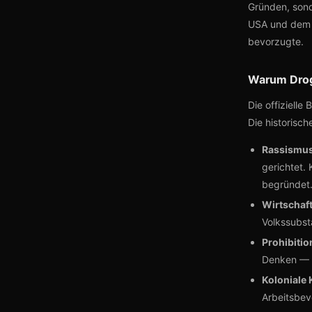
Gründen, sond
USA und dem 
bevorzugte.
Warum Drog
Die offizielle
Die historisch
Rassismus
gerichtet.
begründet.
Wirtschaft
Volkssubst
Prohibitio
Denken — V
Koloniale 
Arbeitsbev