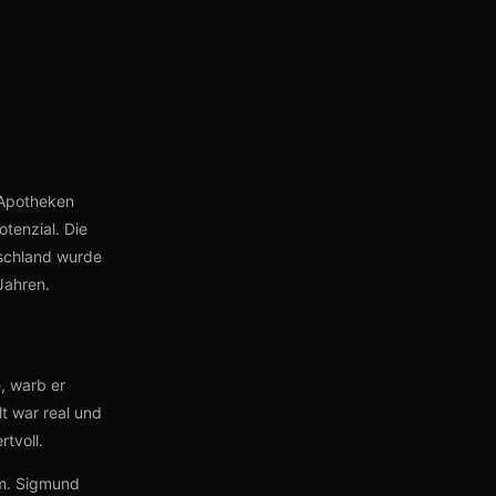
 Apotheken
tenzial. Die
tschland wurde
Jahren.
, warb er
t war real und
tvoll.
um. Sigmund