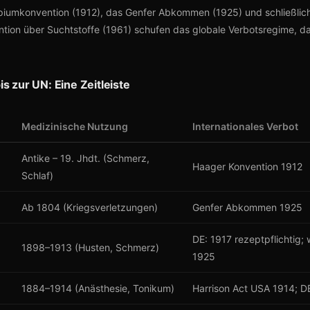
iumkonvention (1912), das Genfer Abkommen (1925) und schließlic
ntion über Suchtstoffe (1961) schufen das globale Verbotsregime, da
s zur UN: Eine Zeitleiste
Medizinische Nutzung
Internationales Verbot
Antike – 19. Jhdt. (Schmerz,
Haager Konvention 1912
Schlaf)
Ab 1804 (Kriegsverletzungen)
Genfer Abkommen 1925
DE: 1917 rezeptpflichtig; 
1898–1913 (Husten, Schmerz)
1925
1884–1914 (Anästhesie, Tonikum)
Harrison Act USA 1914; D