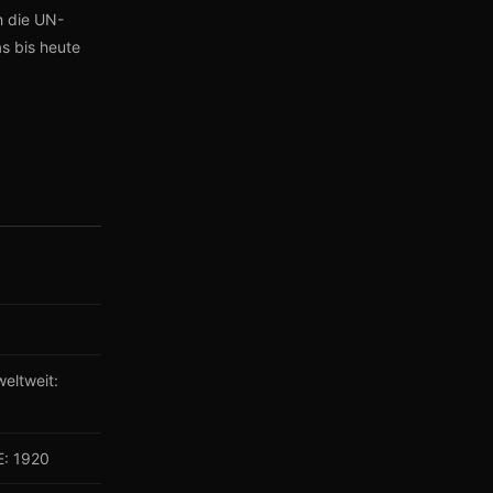
h die UN-
s bis heute
weltweit:
E: 1920