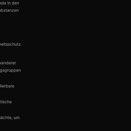
nda in den
ubstanzen
heitsschutz.
wanderer
ungsgruppen
lierbare
tische
mächte, um