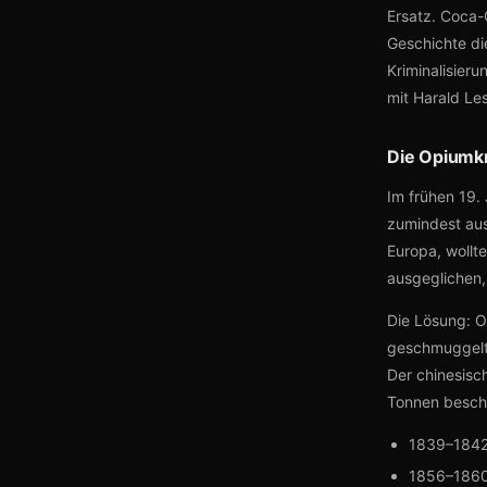
Ersatz. Coca-C
Geschichte di
Kriminalisier
mit Harald Le
Die Opiumkr
Im frühen 19.
zumindest aus 
Europa, wollt
ausgeglichen,
Die Lösung: O
geschmuggelt.
Der chinesisc
Tonnen beschl
1839–1842:
1856–1860: