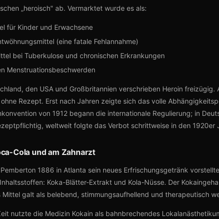
schen „heroisch" ab. Vermarktet wurde es als:
el für Kinder und Erwachsene
twöhnungsmittel (eine fatale Fehlannahme)
tel bei Tuberkulose und chronischen Erkrankungen
gen Menstruationsbeschwerden
schland, den USA und Großbritannien verschrieben Heroin freizügig.
 ohne Rezept. Erst nach Jahren zeigte sich das volle Abhängigkeitspo
onvention von 1912 begann die internationale Regulierung; in Deu
zeptpflichtig, weltweit folgte das Verbot schrittweise in den 1920er 
oca-Cola und am Zahnarzt
h Pemberton 1886 in Atlanta sein neues Erfrischungsgetränk vorstellte
 Inhaltsstoffen: Koka-Blätter-Extrakt und Kola-Nüsse. Der Kokaingehal
 Mittel galt als belebend, stimmungsaufhellend und therapeutisch wer
Zeit nutzte die Medizin Kokain als bahnbrechendes Lokalanästhetik