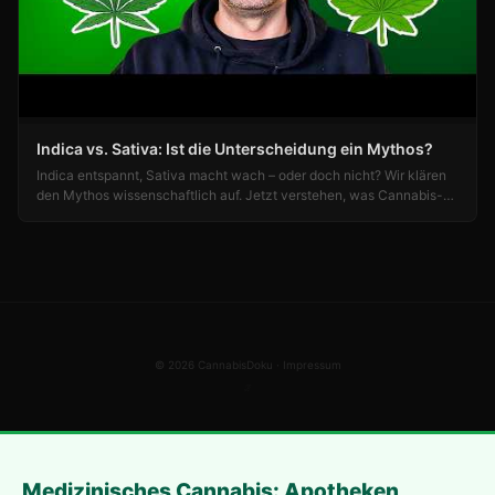
Indica vs. Sativa: Ist die Unterscheidung ein Mythos?
Indica entspannt, Sativa macht wach – oder doch nicht? Wir klären
den Mythos wissenschaftlich auf. Jetzt verstehen, was Cannabis-
Wirkung wirklich bestimmt!
© 2026 CannabisDoku ·
Impressum
ℒ
Medizinisches Cannabis: Apotheken