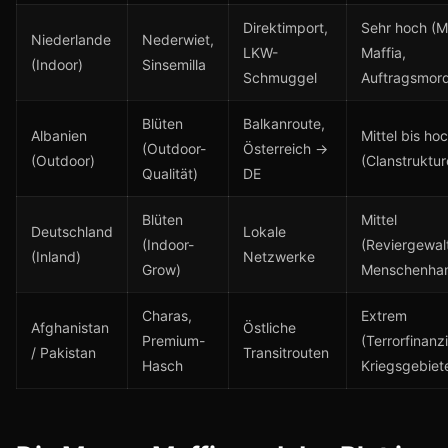
Direktimport,
Sehr hoch (M
Niederlande
Nederwiet,
LKW-
Maffia,
(Indoor)
Sinsemilla
Schmuggel
Auftragsmor
Blüten
Balkanroute,
Albanien
Mittel bis ho
(Outdoor-
Österreich →
(Outdoor)
(Clanstruktur
Qualität)
DE
Blüten
Mittel
Deutschland
Lokale
(Indoor-
(Reviergewal
(Inland)
Netzwerke
Grow)
Menschenhan
Charas,
Extrem
Afghanistan
Östliche
Premium-
(Terrorfinanz
/ Pakistan
Transitrouten
Hasch
Kriegsgebiet