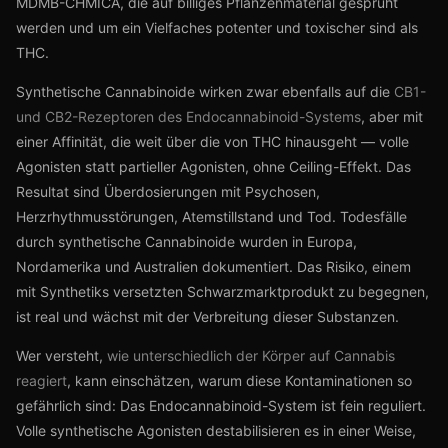
MDMB-CHMICA, die auf billiges Pflanzenmaterial gesprüht
werden und um ein Vielfaches potenter und toxischer sind als
THC.
Synthetische Cannabinoide wirken zwar ebenfalls auf die
CB1-
und CB2-Rezeptoren des Endocannabinoid-Systems
, aber mit
einer Affinität, die weit über die von THC hinausgeht — volle
Agonisten statt partieller Agonisten, ohne Ceiling-Effekt. Das
Resultat sind Überdosierungen mit Psychosen,
Herzrhythmusstörungen, Atemstillstand und Tod. Todesfälle
durch synthetische Cannabinoide wurden in Europa,
Nordamerika und Australien dokumentiert. Das Risiko, einem
mit Synthetiks versetzten Schwarzmarktprodukt zu begegnen,
ist real und wächst mit der Verbreitung dieser Substanzen.
Wer versteht,
wie unterschiedlich der Körper auf Cannabis
reagiert
, kann einschätzen, warum diese Kontaminationen so
gefährlich sind: Das Endocannabinoid-System ist fein reguliert.
Volle synthetische Agonisten destabilisieren es in einer Weise,