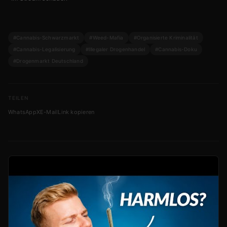
#Cannabis-Schwarzmarkt
#Weed-Mafia
#Organisierte Kriminalität
#Cannabis-Legalisierung
#Illegaler Drogenhandel
#Cannabis-Doku
#Drogenmarkt Deutschland
TEILEN
WhatsApp
X
E-Mail
Link kopieren