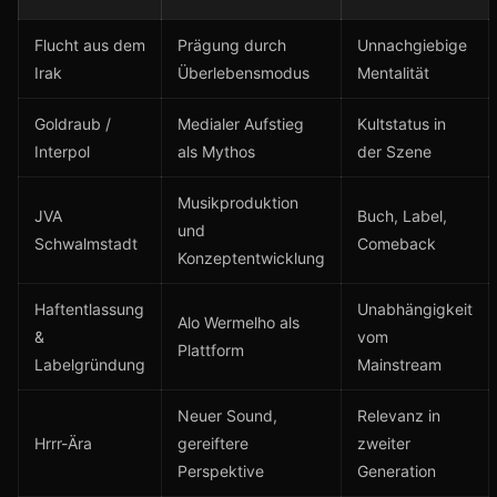
Flucht aus dem
Prägung durch
Unnachgiebige
Irak
Überlebensmodus
Mentalität
Goldraub /
Medialer Aufstieg
Kultstatus in
Interpol
als Mythos
der Szene
Musikproduktion
JVA
Buch, Label,
und
Schwalmstadt
Comeback
Konzeptentwicklung
Haftentlassung
Unabhängigkeit
Alo Wermelho als
&
vom
Plattform
Labelgründung
Mainstream
Neuer Sound,
Relevanz in
Hrrr-Ära
gereiftere
zweiter
Perspektive
Generation