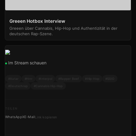
Greeen Hotbox Interview
Greeen über Cannabis, Hip-Hop und Authentizität in der
deutschen Rap-Szene.
Im Stream schauen
#Xatar
#Hrrr
#Interpol
#Rapper Beef
#Hip-Hop
#SSIO
#Deutschrap
#Cannabis Hip-Hop
TEILEN
WhatsApp
X
E-Mail
Link kopieren